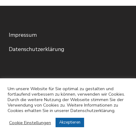
Impressum
Datenschutzerklärung
Um unsere Website für Sie optimal zu gestalten und
fortlaufend verbessern zu können, verwenden wir Cookies.
Durch die weitere Nutzung der Webseite stimmen Sie der
Verwendung von Cookies zu. Weitere Informationen zu
© Copyright 2026
. Alle Rechte vorbehalten.
Cookies erhalten Sie in unserer Datenschutzerklärung.
Blossom Spa | Entwickelt von
Blossom Themes
.
Cookie Einstellungen
Akzeptieren
Präsentiert von
WordPress
.