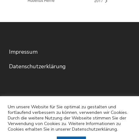
Hubertus Herne
2017
Impressum
Datenschutzerklärung
Um unsere Website für Sie optimal zu gestalten und
fortlaufend verbessern zu können, verwenden wir Cookies.
Durch die weitere Nutzung der Webseite stimmen Sie der
Verwendung von Cookies zu. Weitere Informationen zu
© Copyright 2026
. Alle Rechte vorbehalten.
Cookies erhalten Sie in unserer Datenschutzerklärung.
Blossom Spa | Entwickelt von
Blossom Themes
.