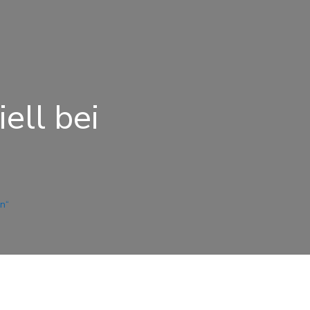
ell bei
en“