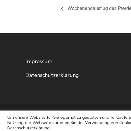
Wochenendausflug des Pferde
Impressum
Datenschutzerklärung
© Copyright 2026
. Alle Rechte vorbehalten.
Um unsere Website für Sie optimal zu gestalten und fortlaufen
Nutzung der Webseite stimmen Sie der Verwendung von Cookies 
Blossom Spa | Entwickelt von
Blossom Themes
. P
Datenschutzerklärung.