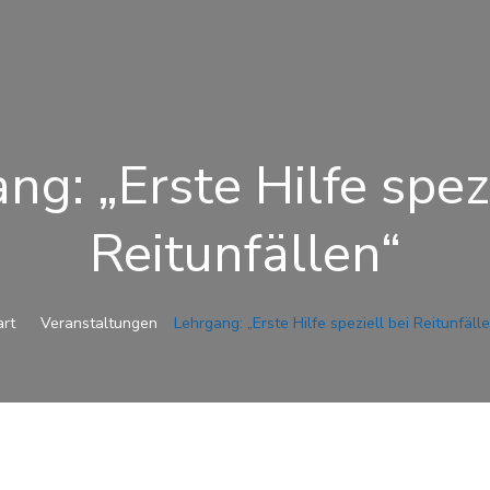
ng: „Erste Hilfe spezi
Reitunfällen“
art
Veranstaltungen
Lehrgang: „Erste Hilfe speziell bei Reitunfäll