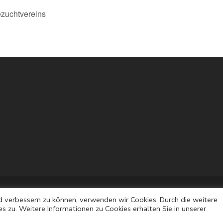
zuchtvereins
d verbessern zu können, verwenden wir Cookies. Durch die weitere
zu. Weitere Informationen zu Cookies erhalten Sie in unserer
räsentiert von
WordPress
.