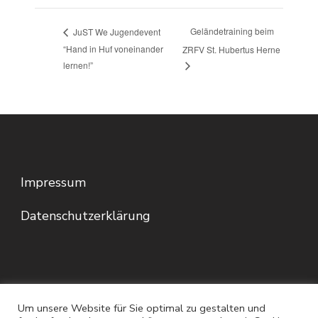
Geländetraining beim
JuST We Jugendevent
“Hand in Huf voneinander
ZRFV St. Hubertus Herne
lernen!”
Impressum
Datenschutzerklärung
Um unsere Website für Sie optimal zu gestalten und