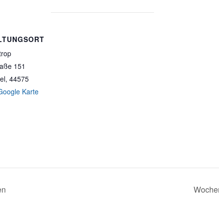
LTUNGSORT
trop
raße 151
el
,
44575
Google Karte
en
Wochen