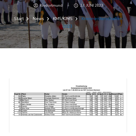
Krvdortmund
27. JUNI 2023
Start
News
KMS/KJMS
Kreismeisterschaften
2023